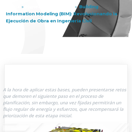
Home
»
Planeación y Diseño
»
Building
Information Modeling (BIM): Revolucionando la
Ejecución de Obra en Ingeniería Civil
A la hora de aplicar estas bases, pueden presentarse retos
que demoren el siguiente paso en el proceso de
planificación, sin embargo, una vez fijadas permitirán un
flujo regular de energía y esfuerzos, que recompensará la
priorización de esta etapa inicial.